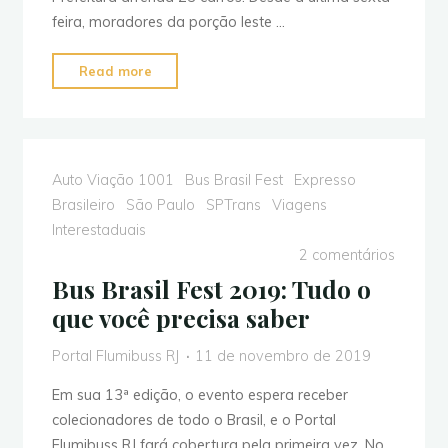
feira, moradores da porção leste …
"Prefeitura
Read more
de
Maricá
arrenda
novos
Auto Viação 1001
Bus Brasil Fest
Expresso
Vip
Brasileiro
São Paulo
SPTrans
Viagens
da
Interestaduais
Amparo
2 comentários
para
Bus Brasil Fest 2019: Tudo o
a
que você precisa saber
EPT"
Portal Flumibuss RJ
11 de novembro de 2019
Em sua 13ª edição, o evento espera receber
colecionadores de todo o Brasil, e o Portal
Flumibuss RJ fará cobertura pela primeira vez. No