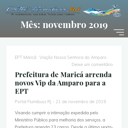
Pular
para
o
Mês: novembro 2019
conteúdo
EPT Maricá
Viação Nossa Senhora do Amparo
Deixe um comentário
Prefeitura de Maricá arrenda
novos Vip da Amparo para a
EPT
Portal Flumibuss RJ
21 de novembro de 2019
Visando cumprir a intimação expedida pelo
Ministério Público para melhoria dos serviços, a
Prefeitura arrenda 23 carros. Desde a última sexta-