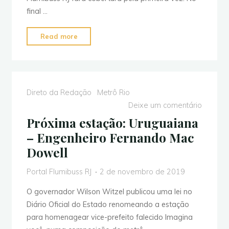
final …
"Bus
Read more
Brasil
Fest
2019:
Tudo
Direto da Redação
Metrô Rio
o
Deixe um comentário
que
Próxima estação: Uruguaiana
você
– Engenheiro Fernando Mac
precisa
Dowell
saber"
Portal Flumibuss RJ
2 de novembro de 2019
O governador Wilson Witzel publicou uma lei no
Diário Oficial do Estado renomeando a estação
para homenagear vice-prefeito falecido Imagina