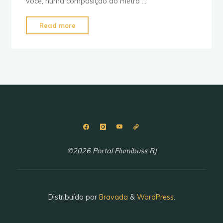
você, numa composição do metrô …
"Próxima
Read more
estação:
Uruguaiana
–
Engenheiro
Fernando
Mac
Dowell"
©2026 Portal Flumibuss RJ
Distribuído por
Bravada
&
WordPress
.