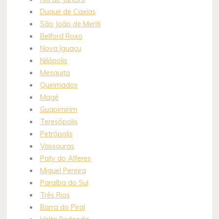
Duque de Caxias
São João de Meriti
Belford Roxo
Nova Iguaçu
Nilópolis
Mesquita
Queimados
Magé
Guapimirim
Teresópolis
Petrópolis
Vassouras
Paty do Alferes
Miguel Pereira
Paraíba do Sul
Três Rios
Barra do Piraí