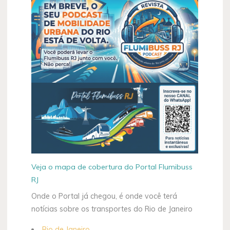
SOU
18"
Rio
de
Janeiro
assume
o
controle
da
Transportes
Campo
Grande"
Veja o mapa de cobertura do Portal Flumibuss
RJ
Onde o Portal já chegou, é onde você terá
notícias sobre os transportes do Rio de Janeiro
Rio de Janeiro