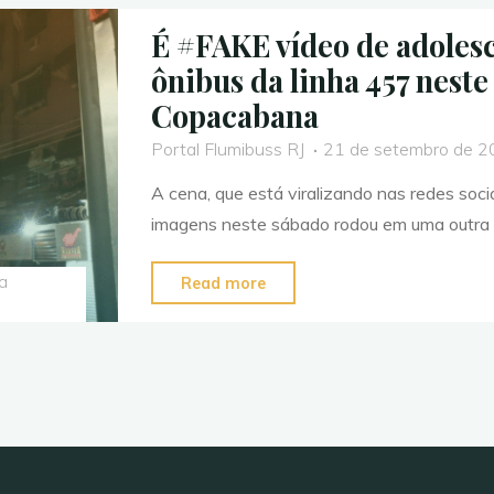
É #FAKE vídeo de adoles
ônibus da linha 457 neste
Copacabana
Portal Flumibuss RJ
21 de setembro de 
A cena, que está viralizando nas redes soci
imagens neste sábado rodou em uma outra l
"É
a
Read more
#FAKE
vídeo
de
adolescentes
que
invadiram