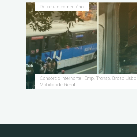
Deixe um comentário
Consórcio Internorte
Emp. Transp. Braso Lisbo
Mobilidade Geral