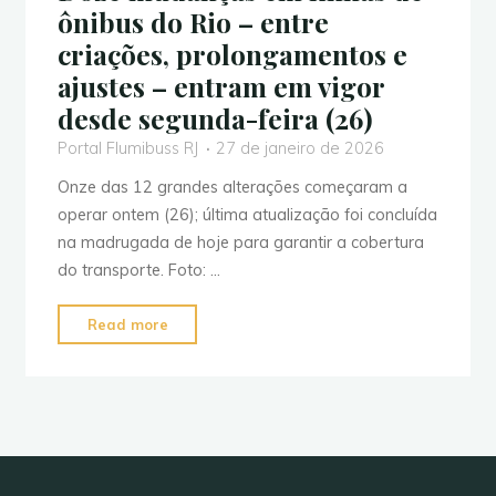
ônibus do Rio – entre
criações, prolongamentos e
ajustes – entram em vigor
desde segunda-feira (26)
Portal Flumibuss RJ
27 de janeiro de 2026
Onze das 12 grandes alterações começaram a
operar ontem (26); última atualização foi concluída
na madrugada de hoje para garantir a cobertura
do transporte. Foto: …
"Doze
Read more
mudanças
em
linhas
de
ônibus
do