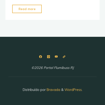
"O
Read more
dia
tumultuado
no
BRT
Rio"
©2026 Portal Flumibuss RJ
Distribuído por
Bravada
&
WordPress
.