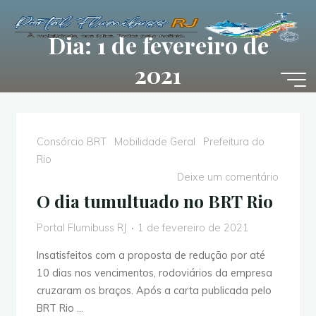
Pular
para
Dia: 1 de fevereiro de
o
conteúdo
2021
Consórcio BRT
Mobilidade Geral
Prefeitura do
Rio
Deixe um comentário
O dia tumultuado no BRT Rio
Portal Flumibuss RJ
1 de fevereiro de 2021
Insatisfeitos com a proposta de redução por até
10 dias nos vencimentos, rodoviários da empresa
cruzaram os braços. Após a carta publicada pelo
BRT Rio …