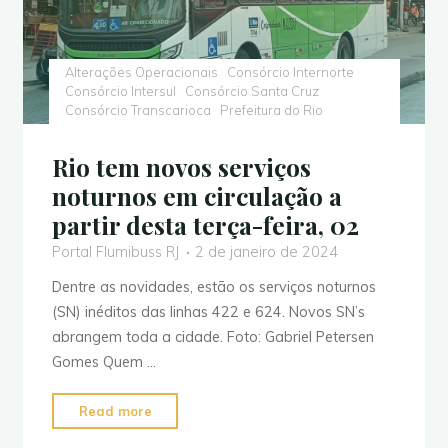
estações
do
metrô
Alterações Operacionais
Consórcio Internorte
Consórcio Intersul
Consórcio Santa Cruz
fechadas,
Consórcio Transcarioca
Prefeitura do Rio
Avenida
Brasil
Rio tem novos serviços
interditada
noturnos em circulação a
e
partir desta terça-feira, 02
as
inconsequências
Portal Flumibuss RJ
2 de janeiro de 2024
em
Dentre as novidades, estão os serviços noturnos
Caxias"
(SN) inéditos das linhas 422 e 624. Novos SN’s
abrangem toda a cidade. Foto: Gabriel Petersen
Gomes Quem …
"Rio
Read more
tem