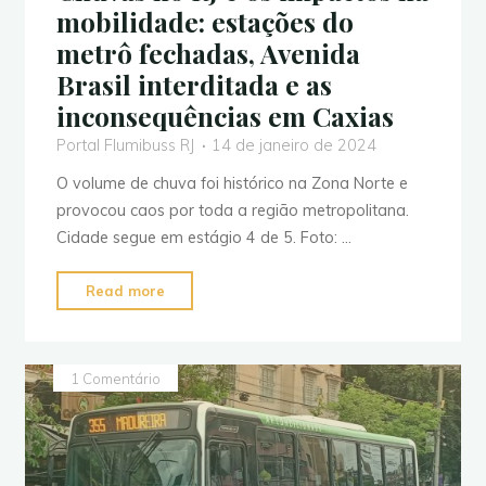
mobilidade: estações do
metrô fechadas, Avenida
Brasil interditada e as
inconsequências em Caxias
Portal Flumibuss RJ
14 de janeiro de 2024
O volume de chuva foi histórico na Zona Norte e
provocou caos por toda a região metropolitana.
Cidade segue em estágio 4 de 5. Foto: …
"Chuvas
Read more
no
RJ
e
1 Comentário
os
impactos
na
mobilidade: