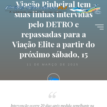
Viação Pinheiral tem
Pular
para
suas linhas intervidas
o
conteúdo
pelo DETRO e
repassadas para a
Viação Elite a partir do
próximo sábado, 15
11 DE MARÇO DE 2025
Portal Flumibuss RJ
Intervenção ocorre 20 dias após medida semelhante na