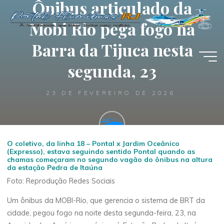
Ônibus articulado da
Pular
para
Mobi Rio pega fogo na
o
conteúdo
Barra da Tijuca nesta
segunda, 23
23 DE FEVEREIRO DE 2026
O coletivo, da linha 18 – Pontal x Jardim Oceânico
Portal Flumibuss RJ
(Expresso), estava seguindo sentido Pontal quando as
chamas começaram no segundo vagão do ônibus na altura
da estação Pedra de Itaúna
Foto: Reprodução Redes Sociais
Um ônibus da MOBI-Rio, que gerencia o sistema de BRT da
cidade, pegou fogo na noite desta segunda-feira, 23, na