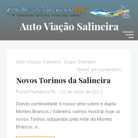
Pular
para
o
Auto Viação Salineira
conteúdo
Auto Viação Salineira
Grupo Salineira
Deixe um comentário
Novos Torinos da Salineira
Portal Flumibuss RJ
20 de maio de 2012
Dando continuidade à nossa série sobre a dupla
Montes Brancos / Salineira, vamos mostrar hoje os
novos Torinos adquiridos pela mãe da Montes
Brancos, a …