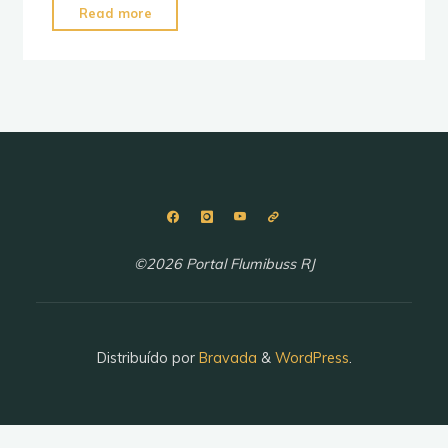
"Novos
Read more
Torinos
da
Salineira"
©2026 Portal Flumibuss RJ
Distribuído por
Bravada
&
WordPress
.