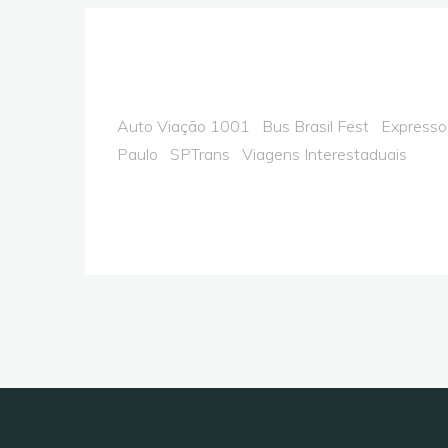
Auto Viação 1001
Bus Brasil Fest
Expresso 
Paulo
SPTrans
Viagens Interestaduais