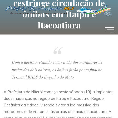
restringe circulação de
Pular
para
ônibus em Itaipu e
o
Itacoatiara
conteúdo
19 DE SETEMBRO DE 2020
Com a decisão, visando evitar a ida dos moradores às
Portal Flumibuss RJ
praias dos dois bairros, os ônibus farão ponto final no
Terminal BHLS do Engenho do Mato
A Prefeitura de Niterói começa neste sábado (19) a implantar
duas mudanças na região de Itaipu e Itacoatiara, Região
Oceânica da cidade, visando evitar a ida massiva dos
moradores e de visitantes às praias de Itaipu e Itacoatiara. A