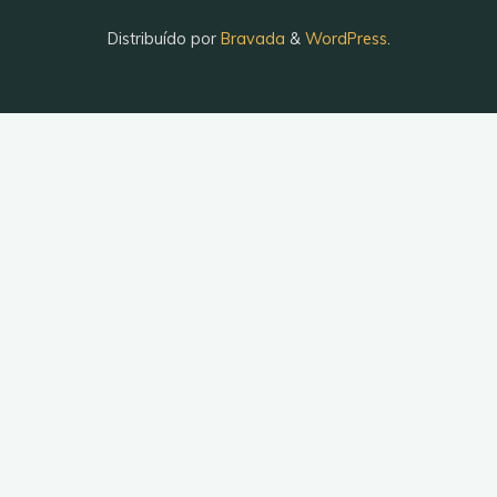
Distribuído por
Bravada
&
WordPress
.