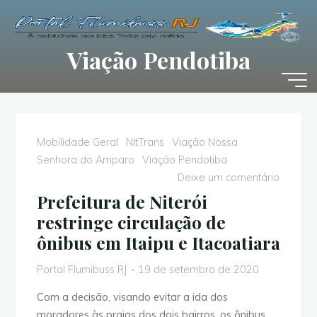
Pular
para
o
Viação Pendotiba
conteúdo
Mobilidade Geral
NitTrans
Viação Nossa
Senhora do Amparo
Viação Pendotiba
Deixe um comentário
Prefeitura de Niterói
restringe circulação de
ônibus em Itaipu e Itacoatiara
Portal Flumibuss RJ
19 de setembro de 2020
Com a decisão, visando evitar a ida dos
moradores às praias dos dois bairros, os ônibus