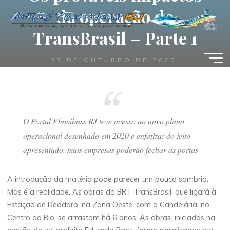
Pular
da operação do
para
TransBrasil – Parte 1
o
conteúdo
25 DE OUTUBRO DE 2020
Portal Flumibuss RJ
O Portal Flumibuss RJ teve acesso ao novo plano
operacional desenhado em 2020 e enfatiza: do jeito
apresentado, mais empresas poderão fechar as portas
A introdução da matéria pode parecer um pouco sombria.
Mas é a realidade. As obras do BRT TransBrasil, que ligará à
Estação de Deodoro, na Zona Oeste, com a Candelária, no
Centro do Rio, se arrastam há 6 anos. As obras, iniciadas na