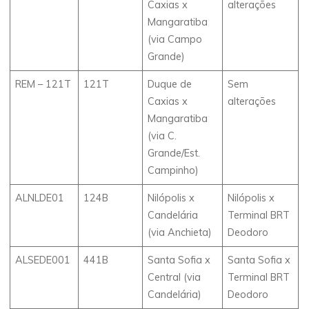
Caxias x
alterações
Mangaratiba
(via Campo
Grande)
REM – 121T
121T
Duque de
Sem
Caxias x
alterações
Mangaratiba
(via C.
Grande/Est.
Campinho)
ALNLDE01
124B
Nilópolis x
Nilópolis x
Candelária
Terminal BRT
(via Anchieta)
Deodoro
ALSEDE001
441B
Santa Sofia x
Santa Sofia x
Central (via
Terminal BRT
Candelária)
Deodoro