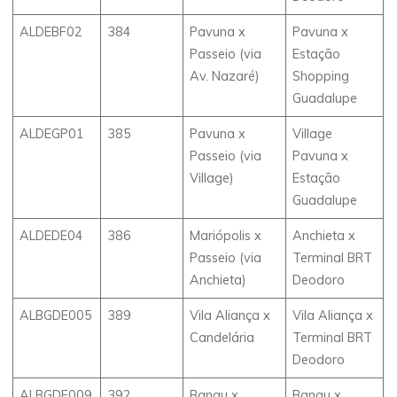
ALDEBF02
384
Pavuna x
Pavuna x
Passeio (via
Estação
Av. Nazaré)
Shopping
Guadalupe
ALDEGP01
385
Pavuna x
Village
Passeio (via
Pavuna x
Village)
Estação
Guadalupe
ALDEDE04
386
Mariópolis x
Anchieta x
Passeio (via
Terminal BRT
Anchieta)
Deodoro
ALBGDE005
389
Vila Aliança x
Vila Aliança x
Candelária
Terminal BRT
Deodoro
ALBGDE009
392
Bangu x
Bangu x