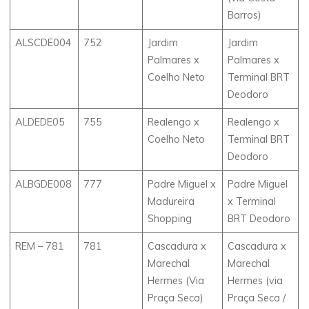
Barros)
ALSCDE004
752
Jardim
Jardim
Palmares x
Palmares x
Coelho Neto
Terminal BRT
Deodoro
ALDEDE05
755
Realengo x
Realengo x
Coelho Neto
Terminal BRT
Deodoro
ALBGDE008
777
Padre Miguel x
Padre Miguel
Madureira
x Terminal
Shopping
BRT Deodoro
REM – 781
781
Cascadura x
Cascadura x
Marechal
Marechal
Hermes (Via
Hermes (via
Praça Seca)
Praça Seca /