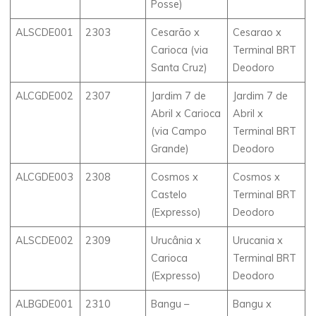
Posse)
ALSCDE001
2303
Cesarão x
Cesarao x
Carioca (via
Terminal BRT
Santa Cruz)
Deodoro
ALCGDE002
2307
Jardim 7 de
Jardim 7 de
Abril x Carioca
Abril x
(via Campo
Terminal BRT
Grande)
Deodoro
ALCGDE003
2308
Cosmos x
Cosmos x
Castelo
Terminal BRT
(Expresso)
Deodoro
ALSCDE002
2309
Urucânia x
Urucania x
Carioca
Terminal BRT
(Expresso)
Deodoro
ALBGDE001
2310
Bangu –
Bangu x