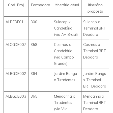
Cod. Proj.
Formadora
Itinerário atual
Itinerário
proposto
ALDEDE01
300
Sulacap x
Sulacap x
Candelária
Terminal BRT
(via Av. Brasil)
Deodoro
ALCGDE007
358
Cosmos x
Cosmos x
Candelária
Terminal BRT
(via Campo
Deodoro
Grande)
ALBGDE002
364
Jardim Bangu
Jardim Bangu
x Tiradentes
x Terminal
BRT Deodoro
ALBGDE003
365
Mendanha x
Mendanha x
Tiradentes
Terminal BRT
(via Vila
Deodoro