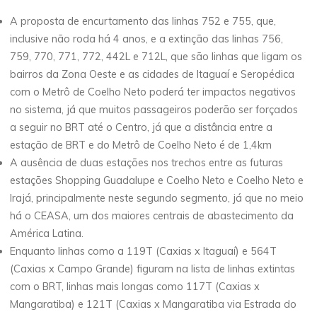
A proposta de encurtamento das linhas 752 e 755, que,
inclusive não roda há 4 anos, e a extinção das linhas 756,
759, 770, 771, 772, 442L e 712L, que são linhas que ligam os
bairros da Zona Oeste e as cidades de Itaguaí e Seropédica
com o Metrô de Coelho Neto poderá ter impactos negativos
no sistema, já que muitos passageiros poderão ser forçados
a seguir no BRT até o Centro, já que a distância entre a
estação de BRT e do Metrô de Coelho Neto é de 1,4km
A ausência de duas estações nos trechos entre as futuras
estações Shopping Guadalupe e Coelho Neto e Coelho Neto e
Irajá, principalmente neste segundo segmento, já que no meio
há o CEASA, um dos maiores centrais de abastecimento da
América Latina.
Enquanto linhas como a 119T (Caxias x Itaguaí) e 564T
(Caxias x Campo Grande) figuram na lista de linhas extintas
com o BRT, linhas mais longas como 117T (Caxias x
Mangaratiba) e 121T (Caxias x Mangaratiba via Estrada do