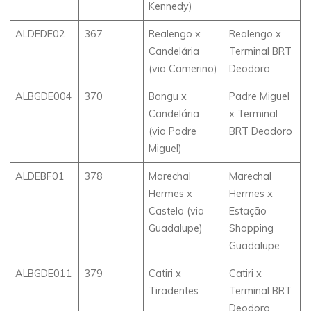
Kennedy)
ALDEDE02
367
Realengo x
Realengo x
Candelária
Terminal BRT
(via Camerino)
Deodoro
ALBGDE004
370
Bangu x
Padre Miguel
Candelária
x Terminal
(via Padre
BRT Deodoro
Miguel)
ALDEBF01
378
Marechal
Marechal
Hermes x
Hermes x
Castelo (via
Estação
Guadalupe)
Shopping
Guadalupe
ALBGDE011
379
Catiri x
Catiri x
Tiradentes
Terminal BRT
Deodoro