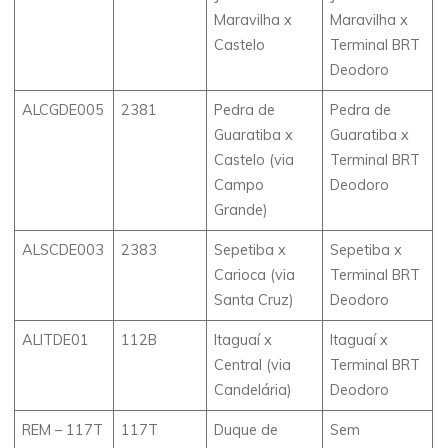
Maravilha x
Maravilha x
Castelo
Terminal BRT
Deodoro
ALCGDE005
2381
Pedra de
Pedra de
Guaratiba x
Guaratiba x
Castelo (via
Terminal BRT
Campo
Deodoro
Grande)
ALSCDE003
2383
Sepetiba x
Sepetiba x
Carioca (via
Terminal BRT
Santa Cruz)
Deodoro
ALITDE01
112B
Itaguaí x
Itaguaí x
Central (via
Terminal BRT
Candelária)
Deodoro
REM – 117T
117T
Duque de
Sem