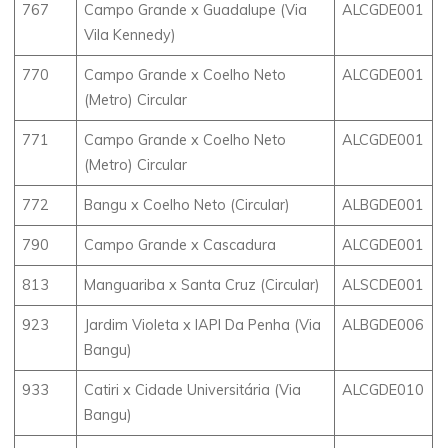
767
Campo Grande x Guadalupe (Via
ALCGDE001
Vila Kennedy)
770
Campo Grande x Coelho Neto
ALCGDE001
(Metro) Circular
771
Campo Grande x Coelho Neto
ALCGDE001
(Metro) Circular
772
Bangu x Coelho Neto (Circular)
ALBGDE001
790
Campo Grande x Cascadura
ALCGDE001
813
Manguariba x Santa Cruz (Circular)
ALSCDE001
923
Jardim Violeta x IAPI Da Penha (Via
ALBGDE006
Bangu)
933
Catiri x Cidade Universitária (Via
ALCGDE010
Bangu)