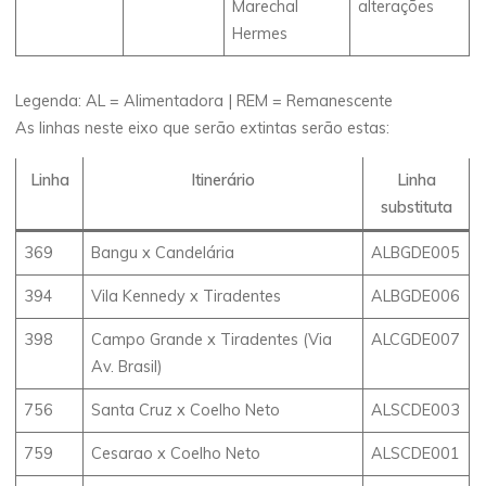
Marechal
alterações
Hermes
Legenda: AL = Alimentadora | REM = Remanescente
As linhas neste eixo que serão extintas serão estas:
Linha
Itinerário
Linha
substituta
369
Bangu x Candelária
ALBGDE005
394
Vila Kennedy x Tiradentes
ALBGDE006
398
Campo Grande x Tiradentes (Via
ALCGDE007
Av. Brasil)
756
Santa Cruz x Coelho Neto
ALSCDE003
759
Cesarao x Coelho Neto
ALSCDE001