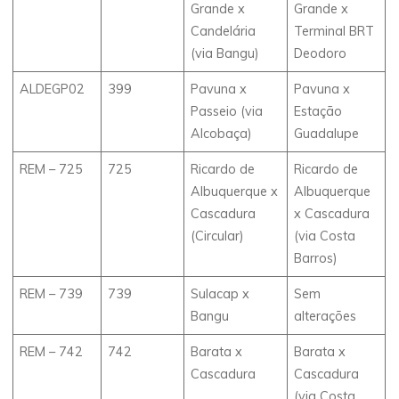
Grande x
Grande x
Candelária
Terminal BRT
(via Bangu)
Deodoro
ALDEGP02
399
Pavuna x
Pavuna x
Passeio (via
Estação
Alcobaça)
Guadalupe
REM – 725
725
Ricardo de
Ricardo de
Albuquerque x
Albuquerque
Cascadura
x Cascadura
(Circular)
(via Costa
Barros)
REM – 739
739
Sulacap x
Sem
Bangu
alterações
REM – 742
742
Barata x
Barata x
Cascadura
Cascadura
(via Costa