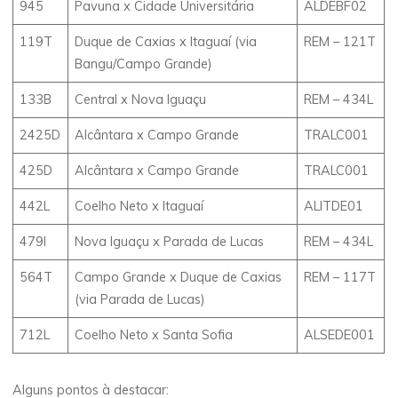
945
Pavuna x Cidade Universitária
ALDEBF02
119T
Duque de Caxias x Itaguaí (via
REM – 121T
Bangu/Campo Grande)
133B
Central x Nova Iguaçu
REM – 434L
2425D
Alcântara x Campo Grande
TRALC001
425D
Alcântara x Campo Grande
TRALC001
442L
Coelho Neto x Itaguaí
ALITDE01
479I
Nova Iguaçu x Parada de Lucas
REM – 434L
564T
Campo Grande x Duque de Caxias
REM – 117T
(via Parada de Lucas)
712L
Coelho Neto x Santa Sofia
ALSEDE001
Alguns pontos à destacar: