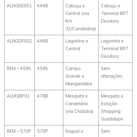
ALNGDE001
444B
Cabuçu x
Cabuçu x
Central (via
Terminal BRT
Km
Deodoro
32/Candelária)
ALNGDE002
446B
Lagoinha x
Lagoinha x
Central
Terminal BRT
Deodoro
REM – 459S
459S
Campo
Sem
Grande x
alterações
Mangaratiba
ALMQBF01
478B
Mesquita x
Mesquita x
Candelária
Estação
(via Chatuba)
Shopping
Guadalupe
REM – 570P
570P
Itaguaí x
Sem