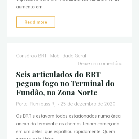
aumento em …
"Agetransp
Read more
reajusta
a
tarifa
da
Consórcio BRT
Mobilidade Geral
Supervia
Deixe um comentário
para
Seis articulados do BRT
R$
pegam fogo no Terminal do
5,90
Fundão, na Zona Norte
em
Fevereiro"
Portal Flumibuss RJ
25 de dezembro de 2020
Os BRT’s estavam todos estacionados numa área
anexa do terminal e as chamas teriam começado
em um deles, que espalhou rapidamente. Quem