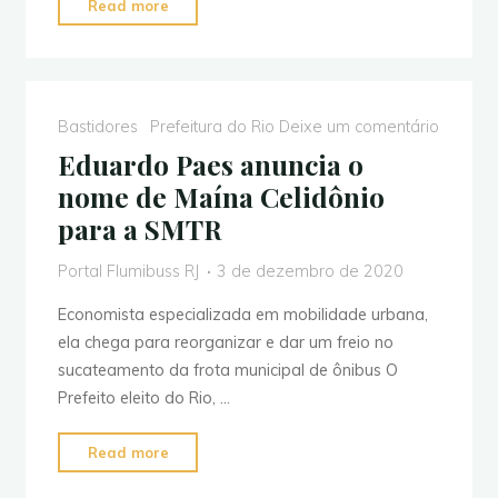
"Análise:
Read more
a
crise
e
as
Bastidores
Prefeitura do Rio
Deixe um comentário
incertezas
Eduardo Paes anuncia o
no
nome de Maína Celidônio
sistema
para a SMTR
de
ônibus
Portal Flumibuss RJ
3 de dezembro de 2020
pós-
Crivella"
Economista especializada em mobilidade urbana,
ela chega para reorganizar e dar um freio no
sucateamento da frota municipal de ônibus O
Prefeito eleito do Rio, …
"Eduardo
Read more
Paes