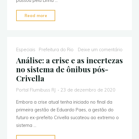
passou pela Linha …
"Seis
Read more
articulados
do
BRT
pegam
Especiais
Prefeitura do Rio
Deixe um comentário
fogo
Análise: a crise e as incertezas
no
no sistema de ônibus pós-
Terminal
Crivella
do
Fundão,
Portal Flumibuss RJ
23 de dezembro de 2020
na
Zona
Embora a crise atual tenha iniciado no final da
Norte"
primeira gestão de Eduardo Paes, a gestão do
futuro ex-prefeito Crivella sucateou ao extremo o
sistema …