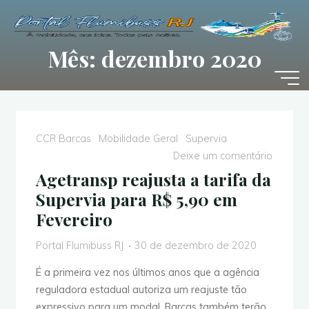
Pular
para
o
Mês: dezembro 2020
conteúdo
CCR Barcas
Mobilidade Geral
Supervia
Deixe um comentário
Agetransp reajusta a tarifa da
Supervia para R$ 5,90 em
Fevereiro
Portal Flumibuss RJ
30 de dezembro de 2020
É a primeira vez nos últimos anos que a agência
reguladora estadual autoriza um reajuste tão
expressivo para um modal. Barcas também terão