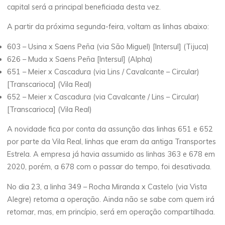
capital será a principal beneficiada desta vez.
A partir da próxima segunda-feira, voltam as linhas abaixo:
603 – Usina x Saens Peña (via São Miguel) [Intersul] (Tijuca)
626 – Muda x Saens Peña [Intersul] (Alpha)
651 – Meier x Cascadura (via Lins / Cavalcante – Circular)
[Transcarioca] (Vila Real)
652 – Meier x Cascadura (via Cavalcante / Lins – Circular)
[Transcarioca] (Vila Real)
A novidade fica por conta da assunção das linhas 651 e 652
por parte da Vila Real, linhas que eram da antiga Transportes
Estrela. A empresa já havia assumido as linhas 363 e 678 em
2020, porém, a 678 com o passar do tempo, foi desativada.
No dia 23, a linha 349 – Rocha Miranda x Castelo (via Vista
Alegre) retoma a operação. Ainda não se sabe com quem irá
retomar, mas, em princípio, será em operação compartilhada.