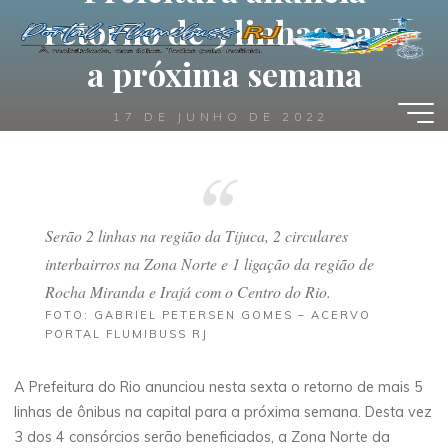
Pular
retorno de 5 linhas para
para
a próxima semana
o
conteúdo
17 DE JUNHO DE 2022
Portal Flumibuss RJ
Serão 2 linhas na região da Tijuca, 2 circulares
interbairros na Zona Norte e 1 ligação da região de
Rocha Miranda e Irajá com o Centro do Rio.
FOTO: GABRIEL PETERSEN GOMES – ACERVO
PORTAL FLUMIBUSS RJ
A Prefeitura do Rio anunciou nesta sexta o retorno de mais 5
linhas de ônibus na capital para a próxima semana. Desta vez
3 dos 4 consórcios serão beneficiados, a Zona Norte da