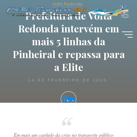
Pular
Volta Redonda
para
Prefeitura de Volta
o
Redonda intervém em
conteúdo
mais 5 linhas da
Pinheiral e repassa para
a Elite
14 DE FEVEREIRO DE 2025
Portal Flumibuss RJ
Em mais um capítulo da crise no transporte público