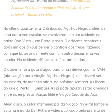
reprovados na vistoria da prefeitura!
#fiscalizacao
#onibus
#vereador
#política
#intervenção
♬ som
original – Raone Ferreira
Na última quarta-feira, 2 ônibus da Agulhas Negras, além de
uma outra van escolar, se envolveram em um acidente no
bairro Boa Vista II, em Barra Mansa. O acidente aconteceu
após um dos ônibus perder o controle dos freios, fazendo
com que batesse de frente com um outro ônibus e na van
escolar. No acidente, 40 pessoas ficaram feridas.
O acidente foi a gota d’água para uma intervenção na “VAN”
(abreviação para Viação Agulhas Negras), que deverá ser
anunciada, de maneira oficial, na próxima semana. As linhas,
ao que o
Portal Flumibuss RJ
já pôde apurar, serão divididas
entre as empresas Viação Elite e Viação Cidade do Aço.
Além disso, o setor intermunicipal da Viação Pinheiral também
está na mira do DETRO. Em vídeo publicado pelo prefeito de