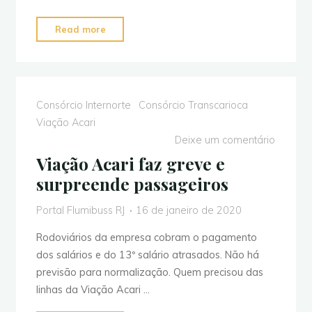
"Viação
Read more
Acari
anuncia
que
fechará
Consórcio Internorte
Consórcio Transcarioca
as
Viação Acari
portas"
Deixe um comentário
Viação Acari faz greve e
surpreende passageiros
Portal Flumibuss RJ
16 de janeiro de 2020
Rodoviários da empresa cobram o pagamento
dos salários e do 13º salário atrasados. Não há
previsão para normalização. Quem precisou das
linhas da Viação Acari …