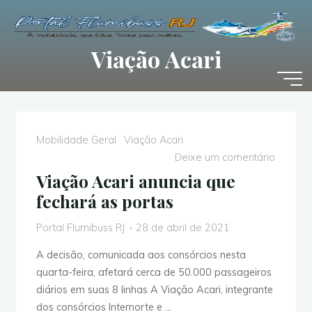
Pular
para
o
Viação Acari
conteúdo
Mobilidade Geral
Viação Acari
Deixe um comentário
Viação Acari anuncia que
fechará as portas
Portal Flumibuss RJ
28 de abril de 2021
A decisão, comunicada aos consórcios nesta
quarta-feira, afetará cerca de 50.000 passageiros
diários em suas 8 linhas A Viação Acari, integrante
dos consórcios Internorte e …